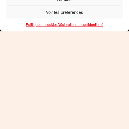
Voir les préférences
Politique de cookies
Déclaration de confidentialité
AFFINEZ VOTRE RECHERCHE
Randonnée
Randonnée
pédestre
cyclo/VTT