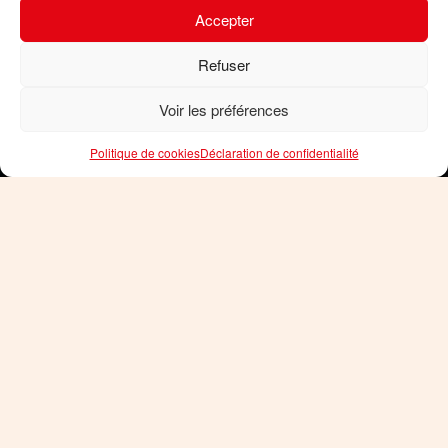
Accepter
Refuser
Voir les préférences
Politique de cookies
Déclaration de confidentialité
Arriver en train ou en avion pour le confort de se
laisser guider en Alsace !
Le réseau de transports en commun permet
d’accéder à la plupart des villes et villages et
lieux touristiques, sans sa voiture