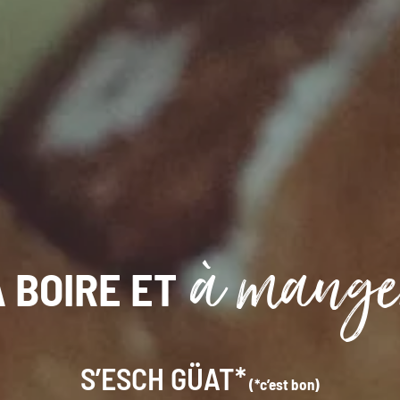
à mange
 BOIRE ET
S’ESCH GÜAT*
(*c’est bon)