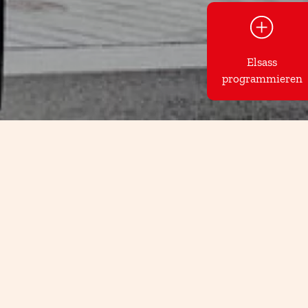
Elsass
programmieren
e. Sie helfen Ihnen gerne mit
ltes