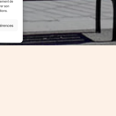
rtement de
rer son
tions.
férences
d die örtlichen Spezialisten der jeweiligen Reiseziel
ormationen und bei der Organisation Ihres Aufentha