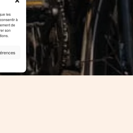
que les
 consentir à
rtement de
rer son
tions.
férences
lugzeug anreisen oder sich während Ihres Aufentha
t Ihnen das öffentliche Verkehrsnetz zahlreiche Mögl
rfer sowie Sehenswürdigkeiten auch ohne Auto zu er