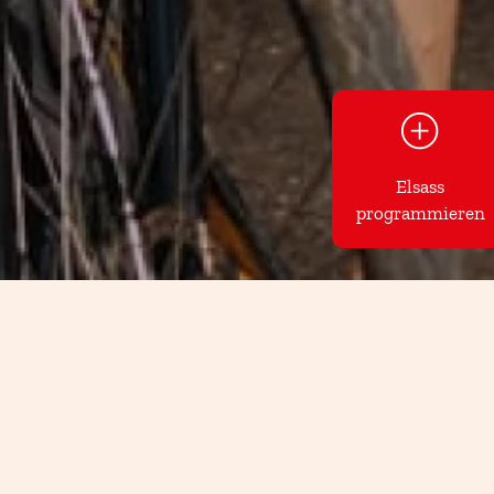
Elsass
programmieren
ltes im Elsass lieber bequem
ichkeiten, die meisten Städte
reichen