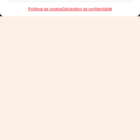
Politique de cookies
Déclaration de confidentialité
En Alsace, plusieurs trésors UNESCO
témoignent du patrimoine architectural et
naturel remarquable de la destination.
LA GRANDE ÎLE À