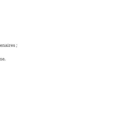
enaires ;
me.