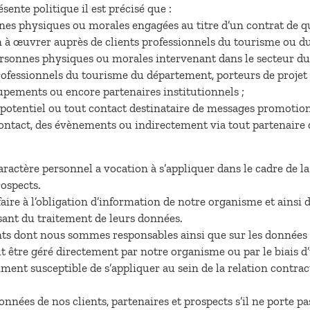
nte politique il est précisé que :
es physiques ou morales engagées au titre d’un contrat de qu
n à œuvrer auprès de clients professionnels du tourisme ou du
sonnes physiques ou morales intervenant dans le secteur du t
fessionnels du tourisme du département, porteurs de projet et
roupements ou encore partenaires institutionnels ;
potentiel ou tout contact destinataire de messages promotio
contact, des évènements ou indirectement via tout partenaire 
aractère personnel a vocation à s’appliquer dans le cadre de l
rospects.
sfaire à l’obligation d’information de notre organisme et ainsi 
issant du traitement de leurs données.
nts dont nous sommes responsables ainsi que sur les données q
 être géré directement par notre organisme ou par le biais d’
ent susceptible de s’appliquer au sein de la relation contractu
ées de nos clients, partenaires et prospects s’il ne porte pa