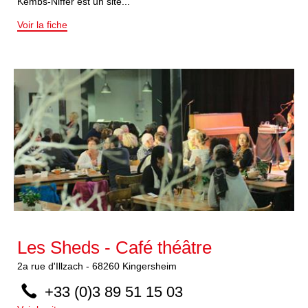
Kembs-Niffer est un site...
Voir la fiche
Les Sheds - Café théâtre
2a
rue d'Illzach
-
68260
Kingersheim
+33 (0)3 89 51 15 03