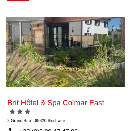
Brit Hôtel & Spa Colmar East
3
Grand'Rue
-
68320
Bischwihr