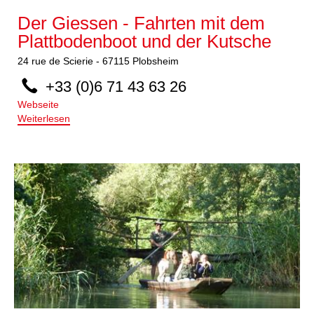
Der Giessen - Fahrten mit dem
Plattbodenboot und der Kutsche
24
rue de Scierie
-
67115
Plobsheim
+33 (0)6 71 43 63 26
Webseite
Weiterlesen