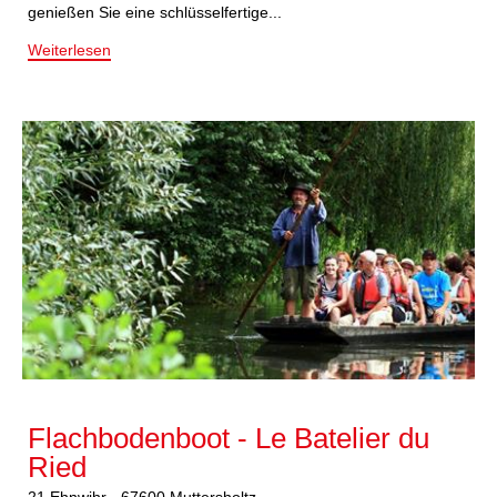
genießen Sie eine schlüsselfertige...
Weiterlesen
Flachbodenboot - Le Batelier du
Ried
21
Ehnwihr
-
67600
Muttersholtz