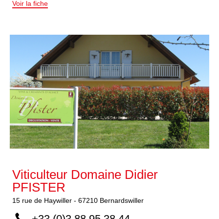
Voir la fiche
Viticulteur Domaine Didier
PFISTER
15
rue de Haywiller
-
67210
Bernardswiller
+33 (0)3 88 95 38 44