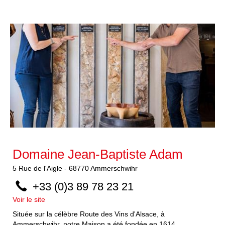
Domaine Jean-Baptiste Adam
5
Rue de l'Aigle
-
68770
Ammerschwihr
+33 (0)3 89 78 23 21
Voir le site
Située sur la célèbre Route des Vins d'Alsace, à
Ammerschwihr, notre Maison a été fondée en 1614....